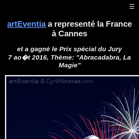
Panneau de gestion des cookies
☰
artEventia
a representé la France
à Cannes
et a gagné le Prix spécial du Jury
7 ao�t 2016, Thème: "
Abracadabra, La
Magie
"