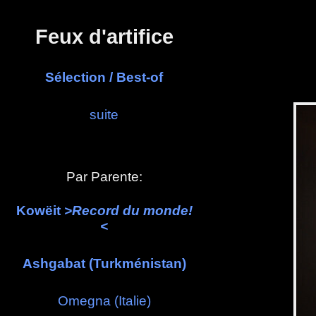
Panneau de gestion des cookies
Feux d'artifice
Sélection / Best-of
suite
Par Parente:
Kowëit
>Record du monde!
<
Ashgabat (Turkménistan)
Omegna (Italie)