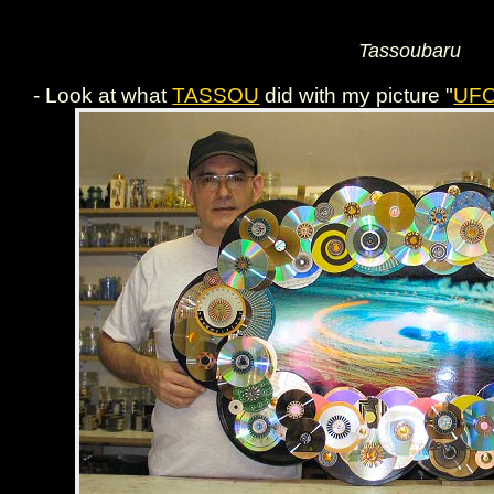
Tassoubaru
- Look at what
TASSOU
did with my picture "
UF